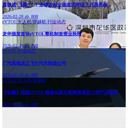
真做成“飞碟”了！全球首创全涵道式吨级飞行器亮相
2026-02-28
ab, 808
eVTOL
无人机/穿越机
行业动态
龙华颁发首张eVTOL整机制造营业执照
2026-02-28
ab, 808
eVTOL
行业动态
广汽高域成立飞行汽车制造公司
2026-02-28
ab, 808
eVTOL
无人机/穿越机
【收藏】我国eVTOL领域46家主要制造商及51型产品清单
2026-02-26
ab, 808