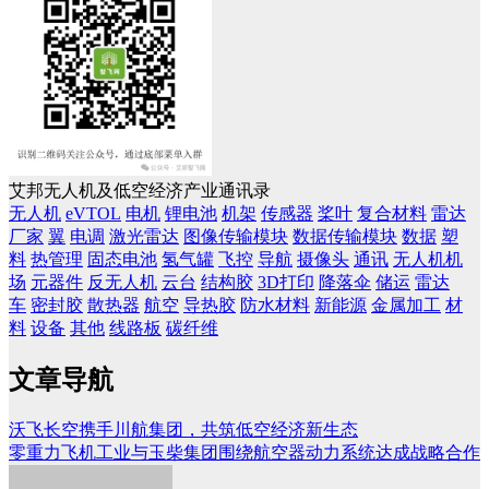
艾邦无人机及低空经济产业通讯录
无人机
eVTOL
电机
锂电池
机架
传感器
桨叶
复合材料
雷达
厂家
翼
电调
激光雷达
图像传输模块
数据传输模块
数据
塑
料
热管理
固态电池
氢气罐
飞控
导航
摄像头
通讯
无人机机
场
元器件
反无人机
云台
结构胶
3D打印
降落伞
储运
雷达
车
密封胶
散热器
航空
导热胶
防水材料
新能源
金属加工
材
料
设备
其他
线路板
碳纤维
文章导航
沃飞长空携手川航集团，共筑低空经济新生态
零重力飞机工业与玉柴集团围绕航空器动力系统达成战略合作