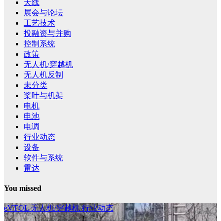
天线
展会与论坛
工艺技术
投融资与并购
控制系统
政策
无人机/穿越机
无人机反制
未分类
桨叶与机架
电机
电池
电调
行业动态
设备
软件与系统
雷达
You missed
eVTOL
无人机/穿越机
行业动态