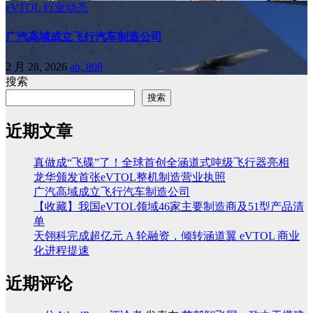
eVTOL
行业动态
广汽高域成立飞行汽车制造公司
2 月 28, 2026
ab, 808
搜索
搜索
近期文章
真做成“飞碟”了！全球首创全涵道式吨级飞行器亮相
龙华颁发首张eVTOL整机制造营业执照
广汽高域成立飞行汽车制造公司
【收藏】我国eVTOL领域46家主要制造商及51型产品清
单
天翎科完成超亿元 A 轮融资，倾转涵道翼 eVTOL 商业
化进程提速
近期评论