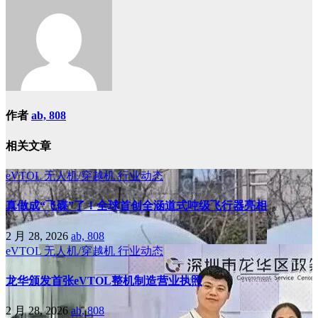
作者
ab, 808
相关文章
eVTOL
无人机/穿越机
行业动态
真做成“飞碟”了！全球首创全涵道式吨级飞行器亮相
2 月 28, 2026
ab, 808
eVTOL
无人机/穿越机
行业动态
龙华颁发首张eVTOL整机制造营业执照
2 月 28, 2026
ab, 808