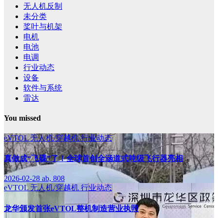
无人机反制
未分类
桨叶与机架
电机
电池
电调
行业动态
设备
软件与系统
雷达
You missed
eVTOL
无人机/穿越机
行业动态
真做成“飞碟”了！全球首创全涵道式吨级飞行器亮相
2026-02-28
ab, 808
eVTOL
无人机/穿越机
行业动态
龙华颁发首张eVTOL整机制造营业执照