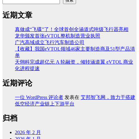
搜索
近期文章
真做成“飞碟”了！全球首创全涵道式吨级飞行器亮相
龙华颁发首张eVTOL整机制造营业执照
广汽高域成立飞行汽车制造公司
【收藏】我国eVTOL领域46家主要制造商及51型产品清
单
天翎科完成超亿元 A 轮融资，倾转涵道翼 eVTOL 商业
化进程提速
近期评论
一位 WordPress 评论者
发表在
艾邦智飞网，致力于搭建
低空经济产业链上下游平台
归档
2026 年 2 月
2026 年 1 月