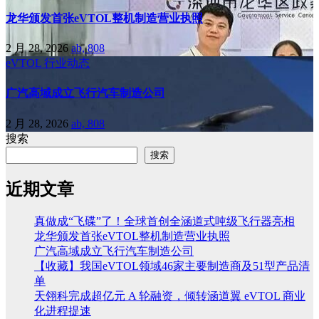
龙华颁发首张eVTOL整机制造营业执照
2 月 28, 2026
ab, 808
eVTOL
行业动态
广汽高域成立飞行汽车制造公司
2 月 28, 2026
ab, 808
搜索
搜索
近期文章
真做成“飞碟”了！全球首创全涵道式吨级飞行器亮相
龙华颁发首张eVTOL整机制造营业执照
广汽高域成立飞行汽车制造公司
【收藏】我国eVTOL领域46家主要制造商及51型产品清
单
天翎科完成超亿元 A 轮融资，倾转涵道翼 eVTOL 商业
化进程提速