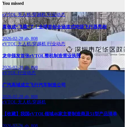
You missed
eVTOL
无人机/穿越机
行业动态
真做成“飞碟”了！全球首创全涵道式吨级飞行器亮相
2026-02-28
ab, 808
eVTOL
无人机/穿越机
行业动态
龙华颁发首张eVTOL整机制造营业执照
2026-02-28
ab, 808
eVTOL
行业动态
广汽高域成立飞行汽车制造公司
2026-02-28
ab, 808
eVTOL
无人机/穿越机
【收藏】我国eVTOL领域46家主要制造商及51型产品清单
2026-02-26
ab, 808