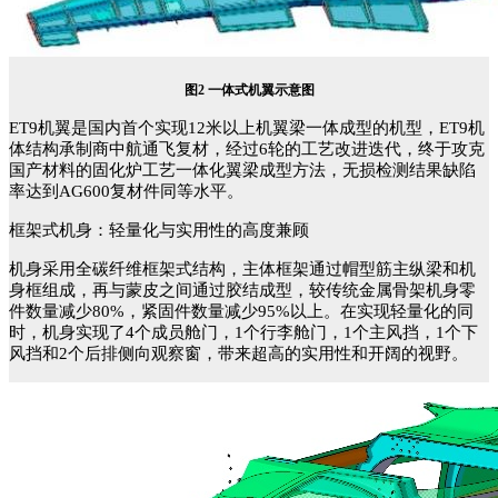
图
2 一体式机翼示意图
ET9机翼是国内首个实现12米以上机翼梁一体成型的机型，ET9机
体结构承制商
中航
通飞复材，
经过
6轮的工艺改进迭代，终于攻克
国产材料的固化炉工艺一体化翼梁成型方法
，无损检测结果缺陷
率达到
AG600复材件同等水平。
框架式机身：轻量化与实用性的高度兼顾
机身采用全碳纤维框架式结构，主体框架通过帽型筋主纵梁和机
身框组成，再与蒙皮之间通过胶结成型，较传统金属骨架机身零
件数量减少
80%，紧固件数量减少95%以上。在实现轻量化的同
时，机身实现了4
个成员舱门，
1个行李舱门，1个主风挡，1个下
风挡和2个后排侧向观察窗，带来超高的实用性和开阔的视野。