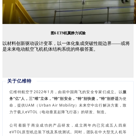
图
6
ET9机翼静力试验
以材料创新驱动设计变革，以一体化集成突破性能边界
——
或将
是
未来电动航空飞机机体结构系统的终极答案。
关于亿维特
亿维特航空于2022年1月，由前中国商飞的安全专家们成立。以
服
务“亿”人，三“维”立体，“特”别安全，“特”别快捷，“特”别舒适
为使
命，提供UAM（Urban Air Mobility）未来空中出行解决方案，致
力于载人eVTOL（电动垂直起降飞行器）的研发、制造。
公司着眼于商业成功的产品研发，成立两年内已完成五人四座
eVTOL原型机总装下线及系统测试。同时，团队在中大型无人机等