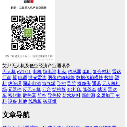
艾邦无人机及低空经济产业通讯录
无人机
eVTOL
电机
锂电池
机架
传感器
桨叶
复合材料
雷达
厂家
翼
电调
激光雷达
图像传输模块
数据传输模块
数据
塑
料
热管理
固态电池
氢气罐
飞控
导航
摄像头
通讯
无人机机
场
元器件
反无人机
云台
结构胶
3D打印
降落伞
储运
雷达
车
密封胶
散热器
航空
导热胶
防水材料
新能源
金属加工
材
料
设备
其他
线路板
碳纤维
文章导航