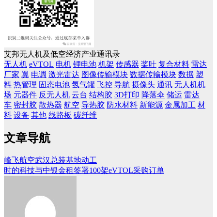
艾邦无人机及低空经济产业通讯录
无人机
eVTOL
电机
锂电池
机架
传感器
桨叶
复合材料
雷达
厂家
翼
电调
激光雷达
图像传输模块
数据传输模块
数据
塑
料
热管理
固态电池
氢气罐
飞控
导航
摄像头
通讯
无人机机
场
元器件
反无人机
云台
结构胶
3D打印
降落伞
储运
雷达
车
密封胶
散热器
航空
导热胶
防水材料
新能源
金属加工
材
料
设备
其他
线路板
碳纤维
文章导航
峰飞航空武汉总装基地动工
时的科技与中银金租签署100架eVTOL采购订单