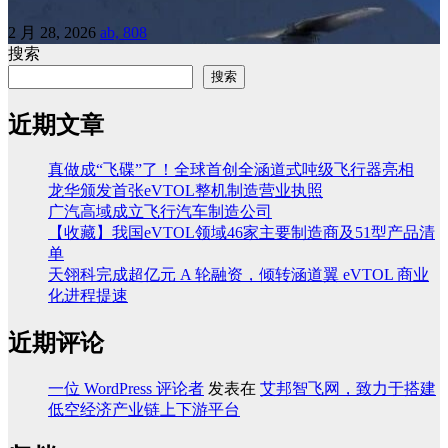
2 月 28, 2026
ab, 808
搜索
搜索
近期文章
真做成“飞碟”了！全球首创全涵道式吨级飞行器亮相
龙华颁发首张eVTOL整机制造营业执照
广汽高域成立飞行汽车制造公司
【收藏】我国eVTOL领域46家主要制造商及51型产品清
单
天翎科完成超亿元 A 轮融资，倾转涵道翼 eVTOL 商业
化进程提速
近期评论
一位 WordPress 评论者
发表在
艾邦智飞网，致力于搭建
低空经济产业链上下游平台