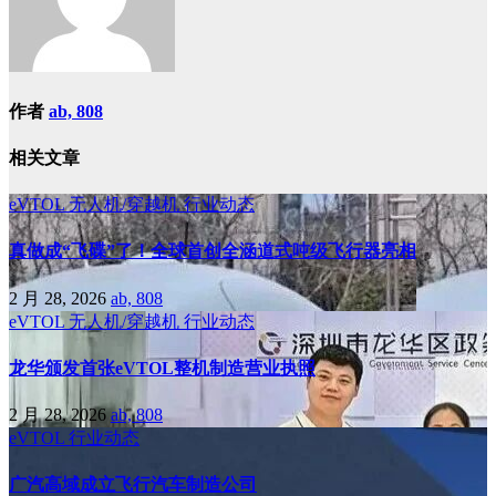
作者
ab, 808
相关文章
eVTOL
无人机/穿越机
行业动态
真做成“飞碟”了！全球首创全涵道式吨级飞行器亮相
2 月 28, 2026
ab, 808
eVTOL
无人机/穿越机
行业动态
龙华颁发首张eVTOL整机制造营业执照
2 月 28, 2026
ab, 808
eVTOL
行业动态
广汽高域成立飞行汽车制造公司