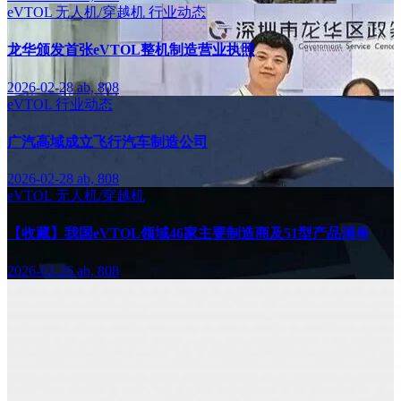
eVTOL
无人机/穿越机
行业动态
龙华颁发首张eVTOL整机制造营业执照
2026-02-28
ab, 808
eVTOL
行业动态
广汽高域成立飞行汽车制造公司
2026-02-28
ab, 808
eVTOL
无人机/穿越机
【收藏】我国eVTOL领域46家主要制造商及51型产品清单
2026-02-26
ab, 808