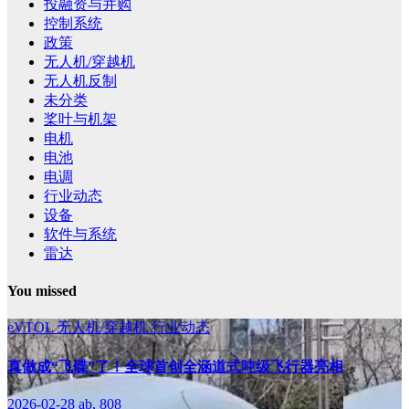
投融资与并购
控制系统
政策
无人机/穿越机
无人机反制
未分类
桨叶与机架
电机
电池
电调
行业动态
设备
软件与系统
雷达
You missed
eVTOL
无人机/穿越机
行业动态
真做成“飞碟”了！全球首创全涵道式吨级飞行器亮相
2026-02-28
ab, 808