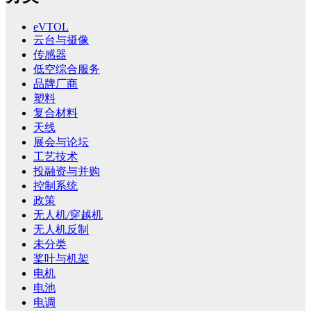
eVTOL
云台与摄像
传感器
低空综合服务
品牌厂商
塑料
复合材料
天线
展会与论坛
工艺技术
投融资与并购
控制系统
政策
无人机/穿越机
无人机反制
未分类
桨叶与机架
电机
电池
电调