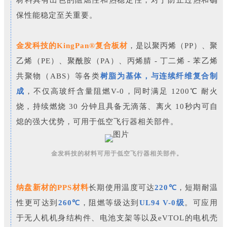
材料具有出色的阻燃性和热稳定性，对于防止过热和确
保性能稳定至关重要。
金发科技的KingPan®复合板材
，是以
聚丙烯（PP）、聚
乙烯（PE）、聚酰胺（PA）、丙烯腈 - 丁二烯 - 苯乙烯
共聚物（ABS）
等各类
树脂为基体，与连续纤维复合制
成
，不仅高玻纤含量阻燃V-0，同时满足 1200℃ 耐火
烧，持续燃烧 30 分钟且具备无滴落、离火 10秒内可自
熄的强大优势，可用于低空飞行器相关部件。
金发科技的材料可用于低空飞行器相关部件。
纳盘新材的PPS材料
长期使用温度可达
220℃
，短期耐温
性更可达到
260℃
，阻燃等级达到
UL94 V-0级
。可应用
于无人机机身结构件、电池支架等以及eVTOL的电机壳