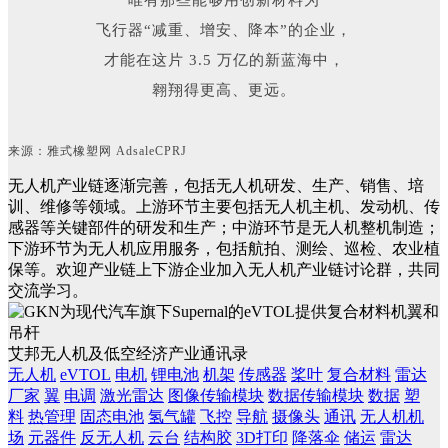
唯有那些能够用创新材料为
飞行器“减重、增安、降本”的企业，
才能在这片 3.5 万亿的新蓝海中，
翱翔得更高、更远。
来源：
雅式橡塑网 AdsaleCPRJ
无人机产业链逐渐完善，包括无人机研发、生产、销售、培
训、维修等领域。上游环节主要包括无人机主机、发动机、传
感器等关键部件的研发和生产；中游环节是无人机整机制造；
下游环节为无人机应用服务，包括航拍、测绘、巡检、农业植
保等。欢迎产业链上下游企业加入无人机产业链讨论群，共同
交流学习。
艾邦无人机及低空经济产业通讯录
无人机
eVTOL
电机
锂电池
机架
传感器
桨叶
复合材料
雷达
厂家
翼
电调
激光雷达
图像传输模块
数据传输模块
数据
塑
料
热管理
固态电池
氢气罐
飞控
导航
摄像头
通讯
无人机机
场
元器件
反无人机
云台
结构胶
3D打印
降落伞
储运
雷达