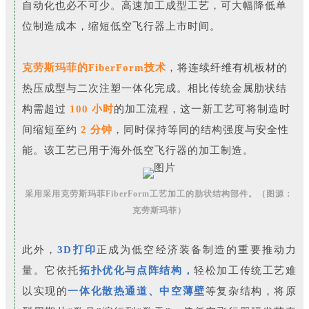
自动化也必不可少。高速加工成型工艺，可大幅降低单
位制造成本，缩短低空飞行器上市时间。
克劳斯玛菲的FiberForm技术
，将
连续纤维有机板材的
热压成型与二次注塑一体化完成
。相比传统金属肋状结
构需超过
100 小时
的加工流程，这一新工艺可将制造时
间缩短至约
2 分钟
，同时保持等同的结构强度与安全性
能。该工艺已用于海外低空飞行器的加工制造。
采用采用克劳斯玛菲FiberForm工艺加工的肋状结构部件。（图源：
克劳斯玛菲）
此外，
3D打印
正成为低空经济装备制造的重要推动力
量。它依托
拓扑优化与点阵结构，
轻松加工传统工艺难
以实现的
一体化散热通道、中空薄壁
等复杂结构，将原