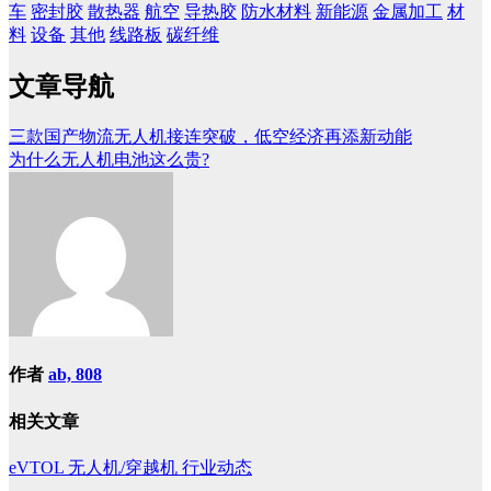
车
密封胶
散热器
航空
导热胶
防水材料
新能源
金属加工
材
料
设备
其他
线路板
碳纤维
文章导航
三款国产物流无人机接连突破，低空经济再添新动能
为什么无人机电池这么贵?
作者
ab, 808
相关文章
eVTOL
无人机/穿越机
行业动态