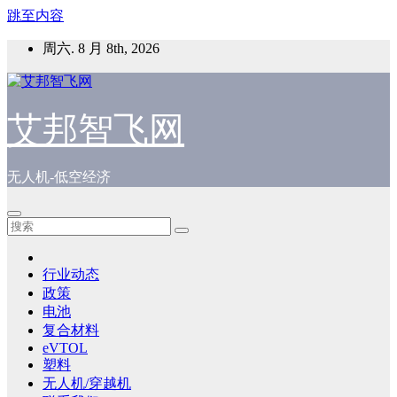
跳至内容
周六. 8 月 8th, 2026
艾邦智飞网
无人机-低空经济
行业动态
政策
电池
复合材料
eVTOL
塑料
无人机/穿越机