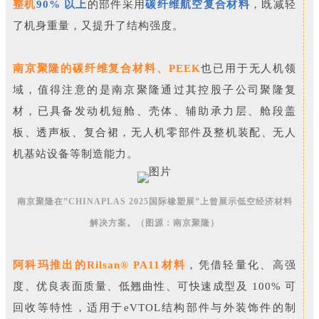
整机
90% 以上
的部件采用
碳纤维航空复合材料
，既减轻
了机身重量，又提升了结构强度。
南京聚隆的碳纤维复合材料、PEEK
也已用于无人机领
域，值得注意的是南京聚隆通过其控股子公司聚隆复
材，已具备发动机短舱、壳体、辅助承力层、舱段盖
板、透声板、复合裙，无人机零部件及整机装配、无人
机基站设备等制造能力。
南京聚隆在”CHINAPLAS 2025国际橡塑展”上曾展示低空经济材料
解决方案。（图源：南京聚隆）
阿科玛推出的Rilsan® PA11材料
，
凭借轻量化、高强
度、优良表面质量、低翘曲性、可快速成型及 100% 可
回收等特性
，适用于eVTOL结构部件与外装饰件的制