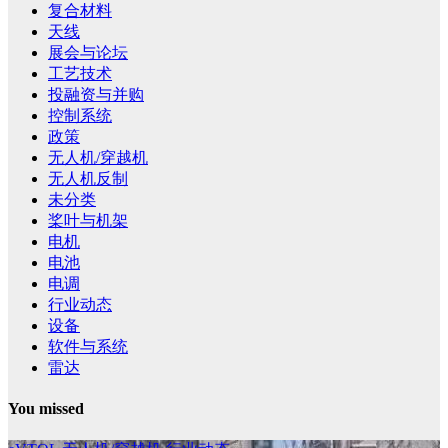
复合材料
天线
展会与论坛
工艺技术
投融资与并购
控制系统
政策
无人机/穿越机
无人机反制
未分类
桨叶与机架
电机
电池
电调
行业动态
设备
软件与系统
雷达
You missed