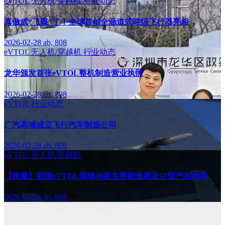
eVTOL
无人机/穿越机
行业动态
真做成“飞碟”了！全球首创全涵道式吨级飞行器亮相
2026-02-28
ab, 808
eVTOL
无人机/穿越机
行业动态
龙华颁发首张eVTOL整机制造营业执照
2026-02-28
ab, 808
eVTOL
行业动态
广汽高域成立飞行汽车制造公司
2026-02-28
ab, 808
eVTOL
无人机/穿越机
【收藏】我国eVTOL领域46家主要制造商及51型产品清单
2026-02-26
ab, 808