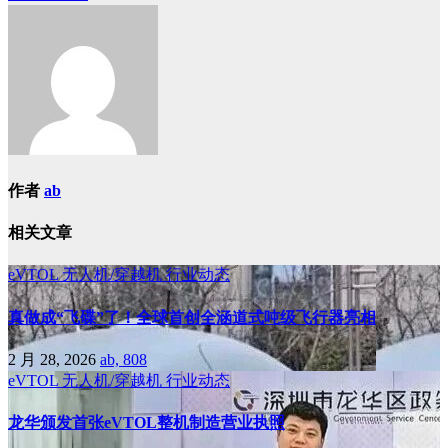
作者
ab
相关文章
eVTOL
无人机/穿越机
行业动态
真做成“飞碟”了！全球首创全涵道式吨级飞行器亮相
2 月 28, 2026
ab, 808
eVTOL
无人机/穿越机
行业动态
龙华颁发首张eVTOL整机制造营业执照