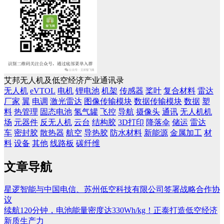
艾邦无人机及低空经济产业通讯录
无人机
eVTOL
电机
锂电池
机架
传感器
桨叶
复合材料
雷达
厂家
翼
电调
激光雷达
图像传输模块
数据传输模块
数据
塑
料
热管理
固态电池
氢气罐
飞控
导航
摄像头
通讯
无人机机
场
元器件
反无人机
云台
结构胶
3D打印
降落伞
储运
雷达
车
密封胶
散热器
航空
导热胶
防水材料
新能源
金属加工
材
料
设备
其他
线路板
碳纤维
文章导航
星逻智能与中国电信、苏州低空科技有限公司签署战略合作协
议
续航120分钟，电池能量密度达330Wh/kg！正泰打造低空经济
新质生产力