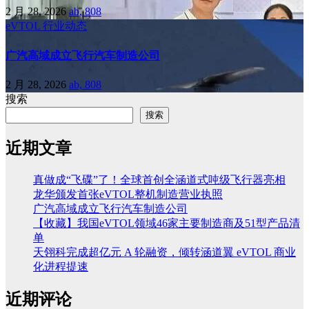
2 月 28, 2026
ab, 808
eVTOL
行业动态
广汽高域成立飞行汽车制造公司
2 月 28, 2026
ab, 808
搜索
搜索
近期文章
真做成“飞碟”了！全球首创全涵道式吨级飞行器亮相
龙华颁发首张eVTOL整机制造营业执照
广汽高域成立飞行汽车制造公司
【收藏】我国eVTOL领域46家主要制造商及51型产品清
单
天翎科完成超亿元 A 轮融资，倾转涵道翼 eVTOL 商业
化进程提速
近期评论