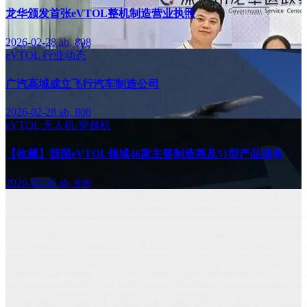
龙华颁发首张eVTOL整机制造营业执照
2026-02-28
ab, 808
eVTOL
行业动态
广汽高域成立飞行汽车制造公司
2026-02-28
ab, 808
eVTOL
无人机/穿越机
【收藏】我国eVTOL领域46家主要制造商及51型产品清单
2026-02-26
ab, 808