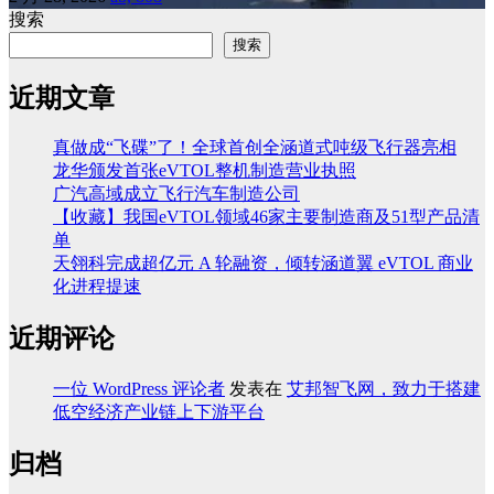
搜索
搜索
近期文章
真做成“飞碟”了！全球首创全涵道式吨级飞行器亮相
龙华颁发首张eVTOL整机制造营业执照
广汽高域成立飞行汽车制造公司
【收藏】我国eVTOL领域46家主要制造商及51型产品清
单
天翎科完成超亿元 A 轮融资，倾转涵道翼 eVTOL 商业
化进程提速
近期评论
一位 WordPress 评论者
发表在
艾邦智飞网，致力于搭建
低空经济产业链上下游平台
归档