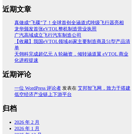
近期文章
真做成“飞碟”了！全球首创全涵道式吨级飞行器亮相
龙华颁发首张eVTOL整机制造营业执照
广汽高域成立飞行汽车制造公司
【收藏】我国eVTOL领域46家主要制造商及51型产品清
单
天翎科完成超亿元 A 轮融资，倾转涵道翼 eVTOL 商业
化进程提速
近期评论
一位 WordPress 评论者
发表在
艾邦智飞网，致力于搭建
低空经济产业链上下游平台
归档
2026 年 2 月
2026 年 1 月