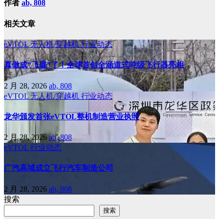
作者
ab, 808
相关文章
eVTOL
无人机/穿越机
行业动态
真做成“飞碟”了！全球首创全涵道式吨级飞行器亮相
2 月 28, 2026
ab, 808
eVTOL
无人机/穿越机
行业动态
龙华颁发首张eVTOL整机制造营业执照
2 月 28, 2026
ab, 808
eVTOL
行业动态
广汽高域成立飞行汽车制造公司
2 月 28, 2026
ab, 808
搜索
搜索