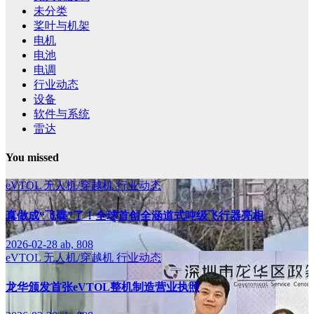
未分类
桨叶与机架
电机
电池
电调
行业动态
设备
软件与系统
雷达
You missed
eVTOL
无人机/穿越机
行业动态
真做成“飞碟”了！全球首创全涵道式吨级飞行器亮相
2026-02-28
ab, 808
eVTOL
无人机/穿越机
行业动态
龙华颁发首张eVTOL整机制造营业执照