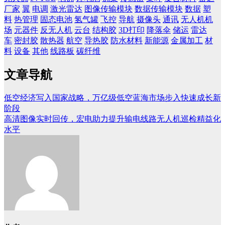
厂家
翼
电调
激光雷达
图像传输模块
数据传输模块
数据
塑
料
热管理
固态电池
氢气罐
飞控
导航
摄像头
通讯
无人机机
场
元器件
反无人机
云台
结构胶
3D打印
降落伞
储运
雷达
车
密封胶
散热器
航空
导热胶
防水材料
新能源
金属加工
材
料
设备
其他
线路板
碳纤维
文章导航
低空经济写入国家战略，万亿级低空蓝海市场步入快速成长新
阶段
高清图像实时回传，宏电助力提升输电线路无人机巡检精益化
水平