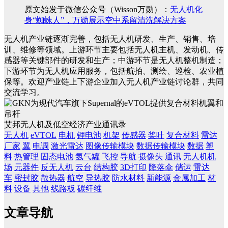
原文始发于微信公众号（Wisson万勋）：
无人机化
身“蜘蛛人”，万勋展示空中系留清洗解决方案
无人机产业链逐渐完善，包括无人机研发、生产、销售、培
训、维修等领域。上游环节主要包括无人机主机、发动机、传
感器等关键部件的研发和生产；中游环节是无人机整机制造；
下游环节为无人机应用服务，包括航拍、测绘、巡检、农业植
保等。欢迎产业链上下游企业加入无人机产业链讨论群，共同
交流学习。
艾邦无人机及低空经济产业通讯录
无人机
eVTOL
电机
锂电池
机架
传感器
桨叶
复合材料
雷达
厂家
翼
电调
激光雷达
图像传输模块
数据传输模块
数据
塑
料
热管理
固态电池
氢气罐
飞控
导航
摄像头
通讯
无人机机
场
元器件
反无人机
云台
结构胶
3D打印
降落伞
储运
雷达
车
密封胶
散热器
航空
导热胶
防水材料
新能源
金属加工
材
料
设备
其他
线路板
碳纤维
文章导航