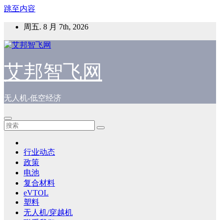
跳至内容
周五. 8 月 7th, 2026
艾邦智飞网
无人机-低空经济
行业动态
政策
电池
复合材料
eVTOL
塑料
无人机/穿越机