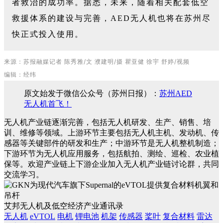
者救治的成功率。据悉，未来，随着相关配套低空
救援体系的建设与完善，AED无人机也将在苏州尽
快正式投入使用。
来
源：苏报融媒记者 陈秀雅/文 濮建明/摄 瞿亚健 徐宇 舒婷
/视频
编辑：经纬
原文始发于微信公众号（苏州日报）：
苏州AED
无人机首飞！
无人机产业链逐渐完善，包括无人机研发、生产、销售、培
训、维修等领域。上游环节主要包括无人机主机、发动机、传
感器等关键部件的研发和生产；中游环节是无人机整机制造；
下游环节为无人机应用服务，包括航拍、测绘、巡检、农业植
保等。欢迎产业链上下游企业加入无人机产业链讨论群，共同
交流学习。
艾邦无人机及低空经济产业通讯录
无人机
eVTOL
电机
锂电池
机架
传感器
桨叶
复合材料
雷达