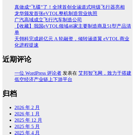
真做成“飞碟”了！全球首创全涵道式吨级飞行器亮相
龙华颁发首张eVTOL整机制造营业执照
广汽高域成立飞行汽车制造公司
【收藏】我国eVTOL领域46家主要制造商及51型产品清
单
天翎科完成超亿元 A 轮融资，倾转涵道翼 eVTOL 商业
化进程提速
近期评论
一位 WordPress 评论者
发表在
艾邦智飞网，致力于搭建
低空经济产业链上下游平台
归档
2026 年 2 月
2026 年 1 月
2025 年 12 月
2025 年 5 月
2025 年 4 月