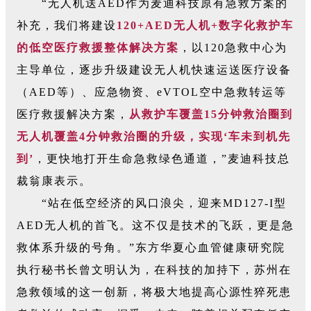
“无人机送AED作为麦迪科技原有急救方案的
补充，我
们将建设
120+AED无人机+数字化救护车
的低空医疗救援整体解决方案
，以120急救中心为
主导单位，逐步升级建设无人机快速运送医疗设备
（AED等）、应急物资、eVTOL空中急救转运等
医疗救援解决方案，
从救护车覆盖15分钟救治圈到
无人机覆盖4分钟救治圈的升级，实现‘车未到机先
到’
，更快地打开生命急救绿色通道，”麦迪科技总
裁翁康表示。
“站在低空经济的风口浪尖，迎来MD127-I型
AED无人机的首飞。这不仅是技术的飞跃，更是急
救体系升级的号角。”东方华夏心血管健康研究院
执行秘书长曾文明认为，在科技的加持下，苏州在
急救领域的这一创新，将极大地提高心源性猝死患