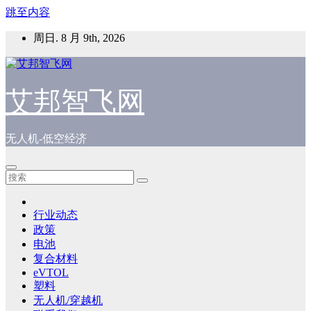
跳至内容
周日. 8 月 9th, 2026
艾邦智飞网
无人机-低空经济
行业动态
政策
电池
复合材料
eVTOL
塑料
无人机/穿越机