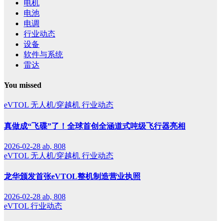
电机
电池
电调
行业动态
设备
软件与系统
雷达
You missed
eVTOL
无人机/穿越机
行业动态
真做成“飞碟”了！全球首创全涵道式吨级飞行器亮相
2026-02-28
ab, 808
eVTOL
无人机/穿越机
行业动态
龙华颁发首张eVTOL整机制造营业执照
2026-02-28
ab, 808
eVTOL
行业动态