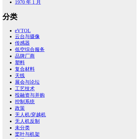
1970 年 1 月
分类
eVTOL
云台与摄像
传感器
低空综合服务
品牌厂商
塑料
复合材料
天线
展会与论坛
工艺技术
投融资与并购
控制系统
政策
无人机/穿越机
无人机反制
未分类
桨叶与机架