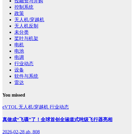
投融资与并购
控制系统
政策
无人机/穿越机
无人机反制
未分类
桨叶与机架
电机
电池
电调
行业动态
设备
软件与系统
雷达
You missed
eVTOL
无人机/穿越机
行业动态
真做成“飞碟”了！全球首创全涵道式吨级飞行器亮相
2026-02-28
ab, 808