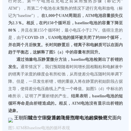
行对比。第一个电池在充电之前采用预热步骤（标记为“
ATM”），而第二个电池在未预热的情况下进行充电和放电（标
记为“baseline”）。
在1,000个UAM周期后，ATM电池容量损失仅
为2.3％。相反，在约150个循环后，baseline电池的容量下降至
80％
，并且在第155个循环时，最小电压小于2.7V。值得注意的
是，由于
COVID-19，UAM电池的循环被关闭了约800个循环，
并在两个月后恢复。长时间静置后，锂离子和电解质可以在面内
趋于平衡态，这解释了图5（a）中的容量有所回升。
通过弛豫电压静置微分方法，baseline电池检测出了析锂的
发生。
通常情况下，我们预期随着时间增长固相颗粒和电解液中
的锂离子浓度的梯度会有所松弛，从而使差分电压随时间单调下
降。但是，一旦发生析锂，锂的重嵌入将在静置的初始阶段占据
主导，使得差分电压曲线上产生一个峰值。如图5（d）中标出的
峰所示，证明了严重析锂的产生。
结果表明，baseline电池的短
循环寿命是由析锂造成的。相反，ATM电池没有显示出析锂的
迹象。
图5 ATM和baseline电池的循环表现