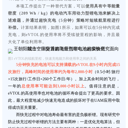
本项工作提出了一种替代方案，可以
使用具有中等能量
密度（209 Wh / kg）的电动汽车用动力型锂电池来解决上
述难题，并通过超快充电（5分钟）策略对短续航里程进行
补偿。
计算结果表明，如图1所示，如果可以在5分钟内完成
充电，则eVTOL的使用率将不受续驶里程的影响，并且最
大化了单位利用率。
图1 eVTOL的续航里程，快速充电能力和使用率之间的关系
5分钟快充的电池可以支持满载的eVTOL在9小时内完成15
次旅行，高峰时间的使用率约为每年2,000小时
（0.5小时/旅行
×15次旅行/工作日×260个工作日/年）。加上其余时间的飞行，
一年的
总使用率可能达到3,000小时以上
。值得注意的是，
eVTOL的高使用率也对电池的循环寿命提出了更高的要求。因
此，最大程度地减少快速充电造成的损坏对于在UAM应用中取
得成功至关重要。
而快充过程中对电池寿命最有害的是负极析锂。现有研究中
防止快充过程中析锂的方法主要有两种：一是优化充电算法，但