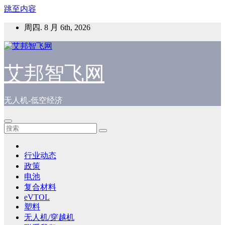
跳至内容
周四. 8 月 6th, 2026
艾邦智飞网
无人机-低空经济
行业动态
政策
电池
复合材料
eVTOL
塑料
无人机/穿越机