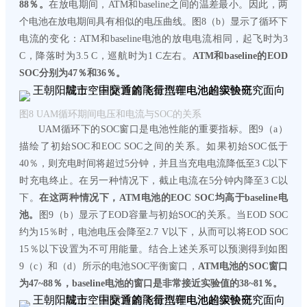
88％。
在放电期间，ATM和baseline之间的温差最小。因此，两
个电池在放电期间具有相似的电压曲线。图8（b）显示了循环下
电流的变化：ATM和baseline电池的放电电流相同，起飞时为3
C，降落时为3.5 C，巡航时为1 C左右。
ATM和baseline的EOD
SOC分别为47％和36％。
图8 UAM循环期间电压和电流与SOC的关系
UAM循环下的SOC窗口是电池性能的重要指标。图9（a）
描绘了初始SOC和EOC SOC之间的关系。如果初始SOC低于
40％，则充电时间将超过5分钟，并且当充电电流降低至3 C以下
时充电终止。在另一种情况下，截止电流在5分钟内降至3 C以
下。
在这两种情况下，ATM电池的EOC SOC均高于baseline电
池。
图9（b）显示了EOD容量与初始SOC的关系。当EOD SOC
约为15％时，电池电压会降至2.7 V以下，从而可以将EOD SOC
15％以下设置为不可用能量。结合上述关系可以预测得到如图
9（c）和（d）所示的电池SOC平衡窗口，
ATM电池的SOC窗口
为47~88％，baseline电池的窗口是非常接近实验值的38~81％。