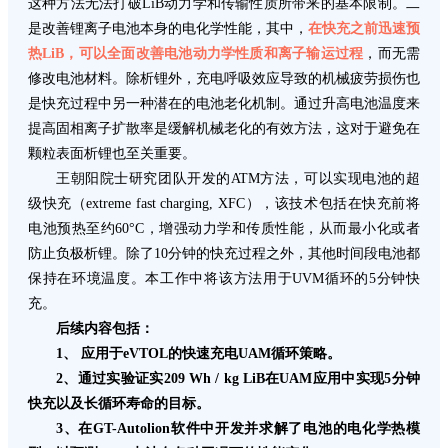
这种方法无法打破LiB动力学和传输性质所带来的基本限制。二
是改善锂离子电池本身的电化学性能，其中，
在快充之前迅速预
热LiB，可以全面改善电池动力学性质和离子输运过程
，而无需
修改电池材料。除析锂外，充电呼吸效应导致的机械疲劳损伤也
是快充过程中另一种潜在的电池老化机制。通过升高电池温度来
提高固相离子扩散率是缓解机械老化的有效方法，这对于避免在
颗粒表面析锂也至关重要。
王朝阳院士研究团队开发的ATM方法，可以实现电池的超
级快充（extreme fast charging, XFC），该技术包括在快充前将
电池预热至约60°C，增强动力学和传质性能，从而最小化或者
防止负极析锂。除了10分钟的快充过程之外，其他时间段电池都
保持在环境温度。本工作中将该方法用于UVM循环的5分钟快
充。
后续内容包括：
1、 应用于eVTOL的快速充电UAM循环策略。
2、通过实验证实209 Wh / kg LiB在UAM应用中实现5分钟
快充以及长循环寿命的目标。
3、在GT-Autolion软件中开发并求解了电池的电化学热模