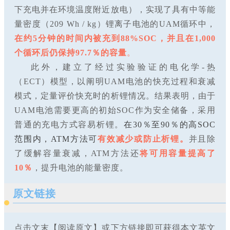
下充电并在环境温度附近放电），实现了具有中等能
量密度（209 Wh / kg）锂离子电池的UAM循环中，
在约5分钟的时间内被充到88%SOC，并且在1,000
个循环后仍保持97.7％的容量
。
此外，建立了经过实验验证的电化学-热
（ECT）模型，以阐明UAM电池的快充过程和衰减
模式，定量评价快充时的析锂情况。结果表明，由于
UAM电池需要更高的初始SOC作为安全储备，采用
普通的充电方式容易析锂。
在30％至90％的高SOC
范围内，ATM方法可
有效减少或防止析锂。
并且除
了缓解容量衰减，ATM方法还
将可用容量提高了
10％
，提升电池的能量密度。
原文链接
点击文末【阅读原文】或下方链接即可获得本文英文