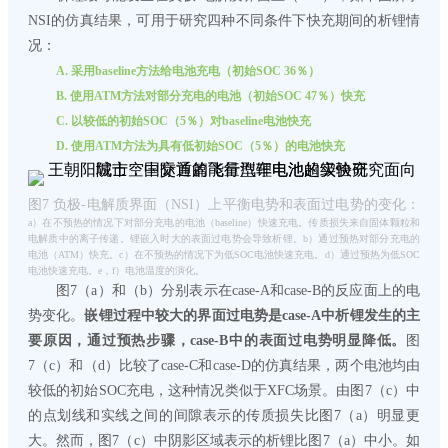
NSI的仿真结果，可用于研究四种不同条件下快充期间的析锂情
况：
A. 采用baseline方法给电池充电（初始SOC 36％）
B. 使用ATM方法对部分充电的电池（初始SOC 47％）快充
C. 以较低的初始SOC（5％）对baseline电池快充
D. 使用ATM方法为具有低初始SOC（5％）的电池快充
图7 负极-电解质界面（NSI）上平衡电势和表面过电势的变化：
a）在不预热的情况下对部分充电的电池（baseline）快速充电。传质损失来自固体颗粒和
电解质中的离子传递。锂嵌入时大的表面过电势会导致析锂。b）通过预热对部分充电的
电池（ATM）快充。c）在不预热的情况下为低SOC电池快速充电。d）通过预热为低SOC
电池快速充电。e，f）电池温度的演化。
图7（a）和（b）分别表示在case-A和case-B的反应面上的电
势变化。
嵌锂过程中较大的界面过电势是case-A中析锂发生的主
要原因，通过预热步骤，case-B中的表面过电势明显降低。
图
7（c）和（d）比较了case-C和case-D的仿真结果，两个电池均由
较低的初始SOC充电，这种情况类似于XFC场景。由图7（c）中
的点划线和实线之间的间隙表示的传质损失比图7（a）明显更
大。然而，图7（c）中阴影区域表示的析锂比图7（a）中小。如