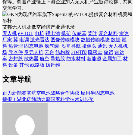
保等。欢迎产业链上下游企业加入无人机产业链讨论群，共同
交流学习。
艾邦无人机及低空经济产业通讯录
无人机
eVTOL
电机
锂电池
机架
传感器
桨叶
复合材料
雷达
厂家
翼
电调
激光雷达
图像传输模块
数据传输模块
数据
塑
料
热管理
固态电池
氢气罐
飞控
导航
摄像头
通讯
无人机机
场
元器件
反无人机
云台
结构胶
3D打印
降落伞
储运
雷达
车
密封胶
散热器
航空
导热胶
防水材料
新能源
金属加工
材
料
设备
其他
线路板
碳纤维
文章导航
正力新能签署航空电池战略合作协议 应用半固态电池
捷报！湖北亿纬动力获国家科学技术进步奖