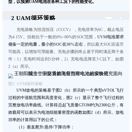
型，以预测UAM电池在各种工况下的性能变化。
2 UAM循环策略
充电策略为恒流恒压（CCCV），充电倍率为6C，截止电压
为4.15V。但相比于一般的0%~80%的SOC范围，
UVM电池要求
储备一定的电量，最小的SOC在30%左右
，所以最大SOC应该尽
可能高，以增加可用能量。充电步骤的终止基于同时满足两个条
件：1）充电时间达到5分钟，2）充电电流降至3 C以下。如图
2（a）所示。
图2 UVM循环策略
UVM放电的策略基于图2（b）所示的一个典型eVTOL飞行
过程的中巡航范围和高度变化，图2（c）显示了整个飞行过程的
完整放电功率曲线。计算得总起飞质量GTOM约为2300公斤，有
效载荷可以表示为电池组能量密度的函数如图2（d）所示。放电
功率的计算用以下的公式：
（1）垂直爬升/悬停/下降功率：