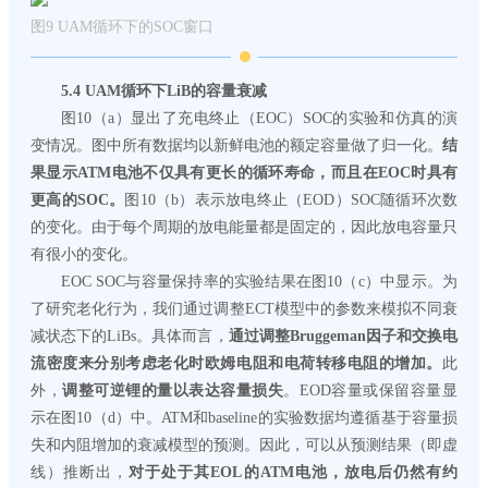
图9 UAM循环下的SOC窗口
5.
4 UAM循环下LiB的容量衰减
图10（a）显出了充电终止（EOC）SOC的实验和仿真的演
变情况。图中所有数据均以新鲜电池的额定容量做了归一化。
结
果显示ATM电池不仅具有更长的循环寿命，而且在EOC时具有
更高的SOC。
图10（b）表示放电终止（EOD）SOC随循环次数
的变化。由于每个周期的放电能量都是固定的，因此放电容量只
有很小的变化。
EOC SOC与容量保持率的实验结果在图10（c）中显示。为
了研究老化行为，我们通过调整ECT模型中的参数来模拟不同衰
减状态下的LiBs。具体而言，
通过调整Bruggeman因子和交换电
流密度来分别考虑老化时欧姆电阻和电荷转移电阻的增加。
此
外，
调整可逆锂的量以表达容量损失
。EOD容量或保留容量显
示在图10（d）中。ATM和baseline的实验数据均遵循基于容量损
失和内阻增加的衰减模型的预测。因此，可以从预测结果（即虚
线）推断出，
对于处于其EOL的ATM电池，放电后仍然有约