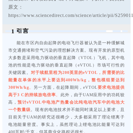
原文：
https://www.sciencedirect.com/science/article/pii/S2590
1 引言
能在市区内自由起降的电动飞行器被认为是一种缓解城
市交通拥堵和空气污染的理想解决方案。现有开发的原型机
大多数是采用电力驱动的垂直起降（VTOL）飞机，其中电
池的性能是电力驱动的垂直起降（eVTOL）市场可行性的
关键因素。
对于续航里程为200英里的eVTOL，所需要的比
能量在单体的水平上要达到400Wh/kg，整包模组要达到
300Wh/kg
。
另一方面，在起降期间，eVTOL
要求电池提供
高于3 C的持续放电倍率
。
此外，由于UAM应用中的功耗较
高，
预计eVTOL中电池产热量会比纯电动汽车中的电池大
一个数量级
。现有的电池技术并不能同时满足以上要求，且
目前关于UAM的研究还很稀少，大多都采用了理论锂离子
电池能量密度。事实上，虽然理论上锂电池比能量可达到
400瓦时/千克，但其商业化路程还很长。