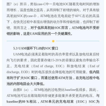
图7（e）所示，类似case-C中一旦电池SOC随着充电时间的增加
而增长，温度也随之提高，从而抑制了析锂的倾向。对于具有较
高初始SOC的case-D，ATM电池在充电前处于60°C左右的高温
下，在快充过程中表现出增强的动力学和传输性能，也抑制了析
锂。简而言之，
对于低和高初始SOC而言，ATM电池均不受析
锂的影响，这是UAM应用的另一个关键属性。
5.
3 UAM循环下LiB的SOC窗口
UAM电池必须满足着陆时的高功率需求以及放电结束后转
向飞行的要求，因此需要存储15-20％的容量以避免功率输出不
足。充电结束（End of charge, EOC）和放电结束（End of
discharge, EOD）时的电压损失会降低电池的可用能量。
低内阻
有利于扩大SOC窗口，而通过使用ATM方法，在充电过程中电
池的内部电阻会大大降低。
由图8（a），ATM电池的过电势比baseline低得多。因此，
ATM电池可以在着陆期间存储更多能量并承受更高的电压。
与
baseline的80％相比，ATM单元的充电结束（EOC）SOC为