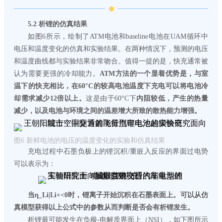
5.
2 析锂的仿真结果
如图6所示，绘制了ATM电池和baseline电池在UAM循环中
电压和温度变化的仿真和实验结果。在两种情况下，预测的电压
和温度曲线都与实验结果非常吻合。值得一提的是，快充通常被
认为需要更强的冷却能力。
ATM方法的一个显着优势是，与室
温下的快充相比，在60°C的较高电池温度下充电可以将电池冷
却需求减少12倍以上。
这是由于60°C下
内阻较低，产生的热量
减少，以及电池与环境之间的温差增大所致的散热能力增强。
图6 新鲜电池的电压的温度变化的实验和仿真结果
充电过程中石墨负极上的锂沉积/重嵌入反应的界面过电势
可以表示为：
当η_Li|Li+<0时，锂离子开始沉积在石墨表面上。可以从仿
真模型获得以上公式中的参数从而判断是否会有析锂发生。
析锂最可能发生在负极-电解质界面上（NSI），如下图所示