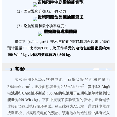
（2）固定翼爬升/巡航/下降动力：
（3）巡航速度和最小功率速度：
将CTP（cell to pack）技术与简化的BTMS结合起来，我们
预计重量CTP比率为90％，
此工作单元的电池包能量密度约为
190 Wh / kg，因此有效载荷约为300 kg。
3 实验
实验采用NMC532软包电池，石墨负极的面积容量为
2
2
2.94mAh / cm
，正极面积容量为2.55mAh / cm
，
其中5.2 Ah的
电池进行UAM循环测试；35 Ah的电池用于证明电池单体级的比
能量为209 Wh / kg。
下图中展现了实验装置的设计，正负端子
连接到负载以执行循环测试。第三端称为ACT端，通过继电器连
接至正极，以实现充电前的预热。该电池在制造过程中具有嵌入