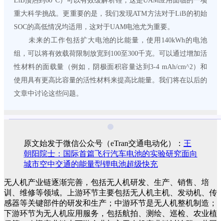
LiB预热到60°C）可以有效缓解析锂，这是UAM应用面临的一项
重大科学挑战。更重要的是，我们发现ATM方法对于LiB的初始
SOC的高低情况均适用，这对于UAM电池尤为重要。
未来的工作包括扩大电池的比能量，使用140kWh的电池
组，可以将有效载荷限制放宽到100至300千克。可以通过增加活
性材料的面载量（例如，阴极面积容量达到3-4 mAh/cm^2）和
使用具有更高比容量的活性材料来提高比能量。我们将在以后的
文章中讨论这些问题。
原文始发于微信公众号（eTran交通电动化）：
王
朝阳院士：国际首篇飞行汽车电池的实验研究面向
城市空中交通的能量型锂电池超级快充
无人机产业链逐渐完善，包括无人机研发、生产、销售、培
训、维修等领域。上游环节主要包括无人机主机、发动机、传
感器等关键部件的研发和生产；中游环节是无人机整机制造；
下游环节为无人机应用服务，包括航拍、测绘、巡检、农业植