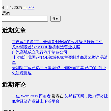
4 月 1, 2025
ab, 808
搜索
搜索
近期文章
真做成“飞碟”了！全球首创全涵道式吨级飞行器亮相
龙华颁发首张eVTOL整机制造营业执照
广汽高域成立飞行汽车制造公司
【收藏】我国eVTOL领域46家主要制造商及51型产品清
单
天翎科完成超亿元 A 轮融资，倾转涵道翼 eVTOL 商业
化进程提速
近期评论
一位 WordPress 评论者
发表在
艾邦智飞网，致力于搭建
低空经济产业链上下游平台