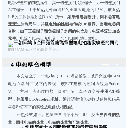
电极堆叠中的加热元件，其一侧连接到负极端子，另一侧连接到
ACT端子。由于加热元件而增加的重量为电池的1.5％。该自热
LiB的工作原理如图3（b）所示：
如果继电器断开，则不会有电
流流过加热元件，并且电池的性能与传统LiB相同。当继电器闭
合时，由于正极端子和负极端子之间的电位差，电流将流过加热
元件。
电流可以来自充电器，也可以由电池自放电。
图3 UAM循环的实验装置设计
4 电热耦合模型
本文建立了一个电-热（ECT）耦合模型，以探究这种UAM
电池在各种工况下的表现。该ECT建模的控制方程如Butler-
Volmer方程、表面过电势、物质守恒、离子浓度等
使用P2D模
型，并采用GT-Autolion求解。
通过调整输入参数以使模拟结果
与各种倍率下的实验放电曲线相匹配。
产热公式如下。热量来自四个部分，即：
反应界面处的热
量，固体电极的热量，电极的热量和可逆热量。