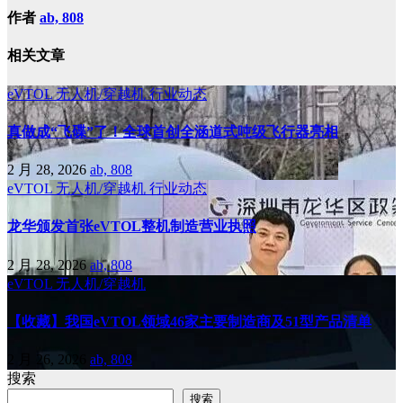
作者
ab, 808
相关文章
eVTOL
无人机/穿越机
行业动态
真做成“飞碟”了！全球首创全涵道式吨级飞行器亮相
2 月 28, 2026
ab, 808
eVTOL
无人机/穿越机
行业动态
龙华颁发首张eVTOL整机制造营业执照
2 月 28, 2026
ab, 808
eVTOL
无人机/穿越机
【收藏】我国eVTOL领域46家主要制造商及51型产品清单
2 月 26, 2026
ab, 808
搜索
搜索