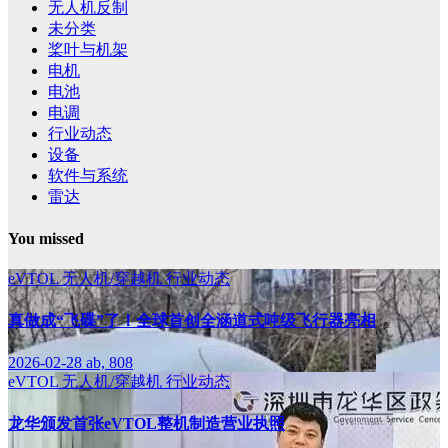
无人机反制
未分类
桨叶与机架
电机
电池
电调
行业动态
设备
软件与系统
雷达
You missed
eVTOL
无人机/穿越机
行业动态
真做成“飞碟”了！全球首创全涵道式吨级飞行器亮相
2026-02-28
ab, 808
eVTOL
无人机/穿越机
行业动态
龙华颁发首张eVTOL整机制造营业执照