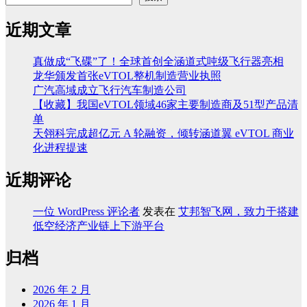
近期文章
真做成“飞碟”了！全球首创全涵道式吨级飞行器亮相
龙华颁发首张eVTOL整机制造营业执照
广汽高域成立飞行汽车制造公司
【收藏】我国eVTOL领域46家主要制造商及51型产品清
单
天翎科完成超亿元 A 轮融资，倾转涵道翼 eVTOL 商业
化进程提速
近期评论
一位 WordPress 评论者
发表在
艾邦智飞网，致力于搭建
低空经济产业链上下游平台
归档
2026 年 2 月
2026 年 1 月