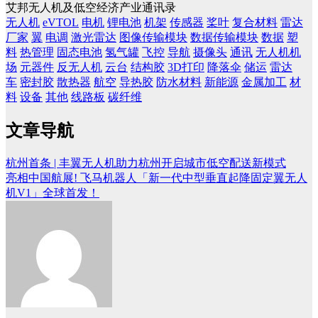
艾邦无人机及低空经济产业通讯录
无人机
eVTOL
电机
锂电池
机架
传感器
桨叶
复合材料
雷达
厂家
翼
电调
激光雷达
图像传输模块
数据传输模块
数据
塑
料
热管理
固态电池
氢气罐
飞控
导航
摄像头
通讯
无人机机
场
元器件
反无人机
云台
结构胶
3D打印
降落伞
储运
雷达
车
密封胶
散热器
航空
导热胶
防水材料
新能源
金属加工
材
料
设备
其他
线路板
碳纤维
文章导航
杭州首条 | 丰翼无人机助力杭州开启城市低空配送新模式
亮相中国航展! 飞马机器人「新一代中型垂直起降固定翼无人
机V1」全球首发！