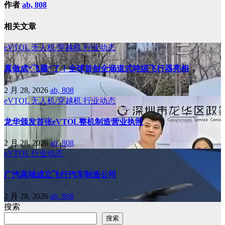
作者
ab, 808
相关文章
eVTOL
无人机/穿越机
行业动态
真做成“飞碟”了！全球首创全涵道式吨级飞行器亮相
2 月 28, 2026
ab, 808
eVTOL
无人机/穿越机
行业动态
龙华颁发首张eVTOL整机制造营业执照
2 月 28, 2026
ab, 808
eVTOL
行业动态
广汽高域成立飞行汽车制造公司
2 月 28, 2026
ab, 808
搜索
搜索