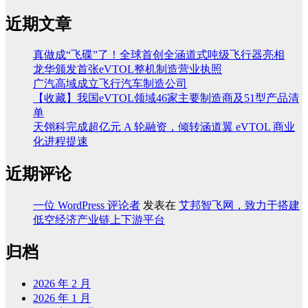
近期文章
真做成“飞碟”了！全球首创全涵道式吨级飞行器亮相
龙华颁发首张eVTOL整机制造营业执照
广汽高域成立飞行汽车制造公司
【收藏】我国eVTOL领域46家主要制造商及51型产品清
单
天翎科完成超亿元 A 轮融资，倾转涵道翼 eVTOL 商业
化进程提速
近期评论
一位 WordPress 评论者
发表在
艾邦智飞网，致力于搭建
低空经济产业链上下游平台
归档
2026 年 2 月
2026 年 1 月