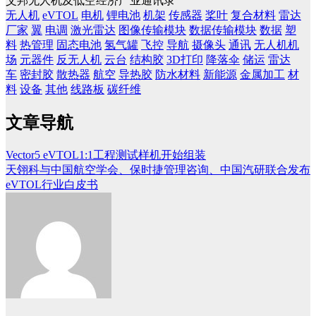
艾邦无人机及低空经济产业通讯录
无人机
eVTOL
电机
锂电池
机架
传感器
桨叶
复合材料
雷达
厂家
翼
电调
激光雷达
图像传输模块
数据传输模块
数据
塑
料
热管理
固态电池
氢气罐
飞控
导航
摄像头
通讯
无人机机
场
元器件
反无人机
云台
结构胶
3D打印
降落伞
储运
雷达
车
密封胶
散热器
航空
导热胶
防水材料
新能源
金属加工
材
料
设备
其他
线路板
碳纤维
文章导航
Vector5 eVTOL1:1工程测试样机开始组装
天翎科与中国航空学会、保时捷管理咨询、中国汽研联合发布
eVTOL行业白皮书