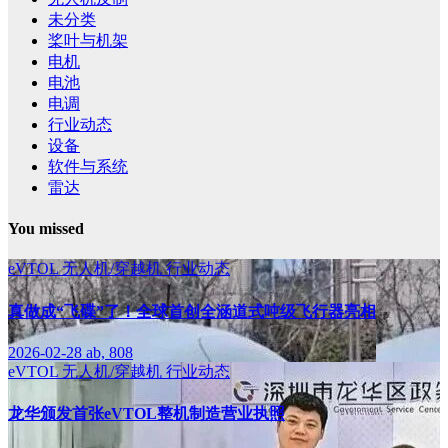
未分类
桨叶与机架
电机
电池
电调
行业动态
设备
软件与系统
雷达
You missed
eVTOL
无人机/穿越机
行业动态
真做成“飞碟”了！全球首创全涵道式吨级飞行器亮相
2026-02-28
ab, 808
eVTOL
无人机/穿越机
行业动态
龙华颁发首张eVTOL整机制造营业执照