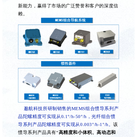
新能力，赢得了市场的广泛赞誉和客户的深度信
赖。
邈航科技
所研制销售
的
MEMS组合惯导系列产
品陀螺精度
可实现
从
0.1
°/h-50
°/h，光纤
组合惯
导系列产品陀螺精度可实现从
0.003
°/h-1°/h。
该
惯导系列产品具有
“
高精度和小体积
、高动态和