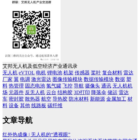
艾邦无人机及低空经济产业通讯录
无人机
eVTOL
电机
锂电池
机架
传感器
桨叶
复合材料
雷达
厂家
翼
电调
激光雷达
图像传输模块
数据传输模块
数据
塑
料
热管理
固态电池
氢气罐
飞控
导航
摄像头
通讯
无人机机
场
元器件
反无人机
云台
结构胶
3D打印
降落伞
储运
雷达
车
密封胶
散热器
航空
导热胶
防水材料
新能源
金属加工
材
料
设备
其他
线路板
碳纤维
文章导航
红外热成像 | 无人机的“透视眼”