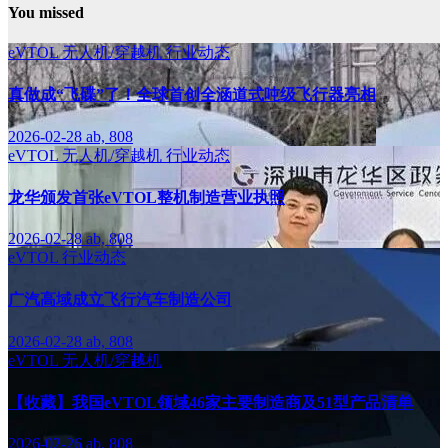
You missed
eVTOL
无人机/穿越机
行业动态
真做成“飞碟”了！全球首创全涵道式吨级飞行器亮相
2026-02-28
ab, 808
eVTOL
无人机/穿越机
行业动态
龙华颁发首张eVTOL整机制造营业执照
2026-02-28
ab, 808
eVTOL
行业动态
广汽高域成立飞行汽车制造公司
2026-02-28
ab, 808
eVTOL
无人机/穿越机
【收藏】我国eVTOL领域46家主要制造商及51型产品清单
2026-02-26
ab, 808