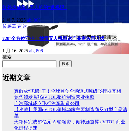
红外热成像 | 无人机的“透视眼”
2 月 7, 2025
ab, 808
传感器
雷达
720°全方位守护！纳雷无人机雷达产品家族再升级
1 月 16, 2025
ab, 808
搜索
搜索
近期文章
真做成“飞碟”了！全球首创全涵道式吨级飞行器亮相
龙华颁发首张eVTOL整机制造营业执照
广汽高域成立飞行汽车制造公司
【收藏】我国eVTOL领域46家主要制造商及51型产品清
单
天翎科完成超亿元 A 轮融资，倾转涵道翼 eVTOL 商业
化进程提速