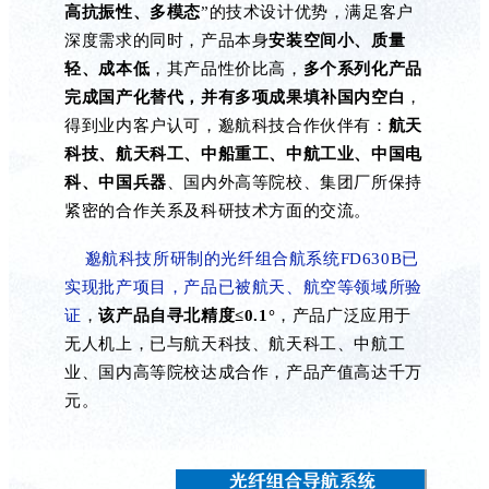
高抗振性、多模态
”
的技术设计优势，满足客户
深度需求的同时，产品本身
安装空间小、质量
轻、成本低
，其产品性价比高，
多个系列化产品
完成国产化替代，并有多项成果填补国内空白
，
得到业内客户认可
，邈航科技合作伙伴有：
航天
科技、航天科工、中船重工、中航工业、中国电
科、中国兵器
、国内外高等院校、集团厂所保持
紧密的合作关系及科研技术方面的交流。
邈航科技所研制的光纤组合航系统
FD630B已
实现批产项目，产品已被航天、航空等领域所验
证
，
该产品自寻北精度
≤0.1
°
，产品广泛应用于
无人机上，已与航天科技、航天科工、中航工
业、国内高等院校达成合作，产品产值高达千万
元。