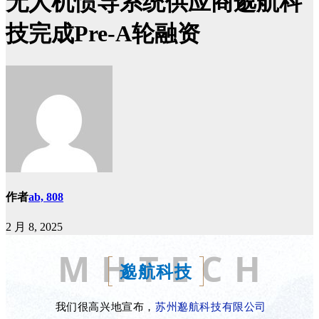
无人机惯导系统供应商邈航科
技完成Pre-A轮融资
作者
ab, 808
2 月 8, 2025
M H T E C H
邈航科技
我们很高兴地宣布，
苏州邈航科技有限公司