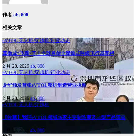
作者
ab, 808
相关文章
eVTOL
无人机/穿越机
行业动态
真做成“飞碟”了！全球首创全涵道式吨级飞行器亮相
2 月 28, 2026
ab, 808
eVTOL
无人机/穿越机
行业动态
龙华颁发首张eVTOL整机制造营业执照
2 月 28, 2026
ab, 808
eVTOL
无人机/穿越机
【收藏】我国eVTOL领域46家主要制造商及51型产品清单
2 月 26, 2026
ab, 808