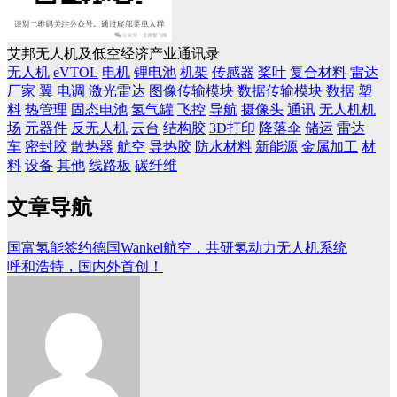
艾邦无人机及低空经济产业通讯录
无人机
eVTOL
电机
锂电池
机架
传感器
桨叶
复合材料
雷达
厂家
翼
电调
激光雷达
图像传输模块
数据传输模块
数据
塑
料
热管理
固态电池
氢气罐
飞控
导航
摄像头
通讯
无人机机
场
元器件
反无人机
云台
结构胶
3D打印
降落伞
储运
雷达
车
密封胶
散热器
航空
导热胶
防水材料
新能源
金属加工
材
料
设备
其他
线路板
碳纤维
文章导航
国富氢能签约德国Wankel航空，共研氢动力无人机系统
呼和浩特，国内外首创！