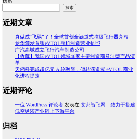
搜索
搜索
近期文章
真做成“飞碟”了！全球首创全涵道式吨级飞行器亮相
龙华颁发首张eVTOL整机制造营业执照
广汽高域成立飞行汽车制造公司
【收藏】我国eVTOL领域46家主要制造商及51型产品清
单
天翎科完成超亿元 A 轮融资，倾转涵道翼 eVTOL 商业
化进程提速
近期评论
一位 WordPress 评论者
发表在
艾邦智飞网，致力于搭建
低空经济产业链上下游平台
归档