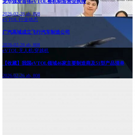
龙华颁发首张eVTOL整机制造营业执照
2026-02-28
ab, 808
eVTOL
行业动态
广汽高域成立飞行汽车制造公司
2026-02-28
ab, 808
eVTOL
无人机/穿越机
【收藏】我国eVTOL领域46家主要制造商及51型产品清单
2026-02-26
ab, 808