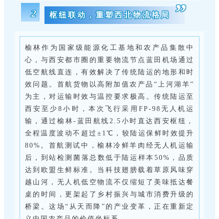
”
2
枢纽联动，重塑西北物流格局
榆林作为国家级能源化工基地和农产品集散中
心，与西安都市圈的重要物流节点蓝田机场通过
低空航线直连，有效解决了传统陆运的地形和时
效问题。首航货物以高附加值农产品“上河湖羊”
为主，对运输时效与温控要求极高。传统陆运至
西安至少8小时，本次飞行采用FP-98无人机运
输，通过榆林-蓝田航线2.5小时直达西安枢纽，
全程温度波动不超过±1℃，较陆运保鲜时效提升
80%。首航测试中，榆林冷鲜羊肉经无人机运输
后，到站检测菌落总数低于陆运样本50%，品质
达到欧盟生鲜标准。当科技翅膀载着草原风味穿
越山河，无人机低空物流不仅缩短了美味抵达餐
桌的时间，更架起了乡村振兴与城市消费升级的
桥梁。这场“从天而降”的产业变革，正在重新定
义中国农产品的价值坐标系。