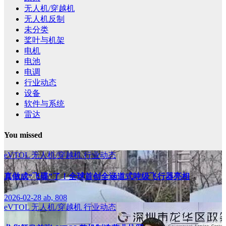
无人机/穿越机
无人机反制
未分类
桨叶与机架
电机
电池
电调
行业动态
设备
软件与系统
雷达
You missed
eVTOL
无人机/穿越机
行业动态
真做成“飞碟”了！全球首创全涵道式吨级飞行器亮相
2026-02-28
ab, 808
eVTOL
无人机/穿越机
行业动态