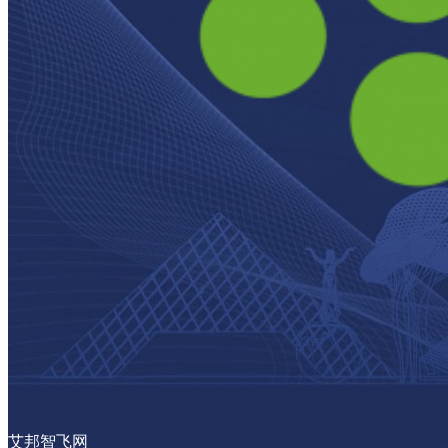
艾邦智飞网