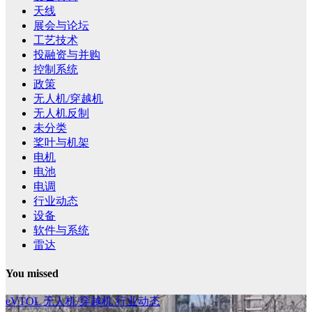
天线
展会与论坛
工艺技术
投融资与并购
控制系统
政策
无人机/穿越机
无人机反制
未分类
桨叶与机架
电机
电池
电调
行业动态
设备
软件与系统
雷达
You missed
eVTOL
无人机/穿越机
行业动态