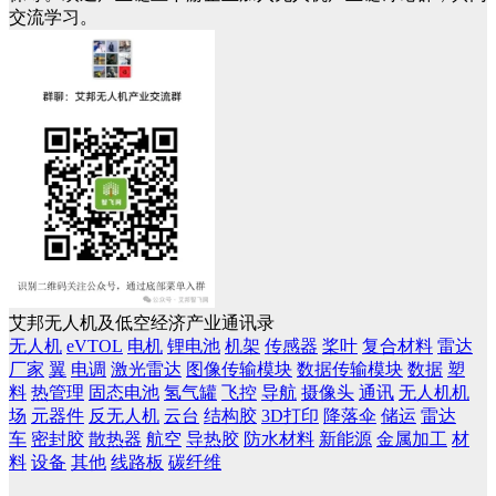
交流学习。
艾邦无人机及低空经济产业通讯录
无人机
eVTOL
电机
锂电池
机架
传感器
桨叶
复合材料
雷达
厂家
翼
电调
激光雷达
图像传输模块
数据传输模块
数据
塑
料
热管理
固态电池
氢气罐
飞控
导航
摄像头
通讯
无人机机
场
元器件
反无人机
云台
结构胶
3D打印
降落伞
储运
雷达
车
密封胶
散热器
航空
导热胶
防水材料
新能源
金属加工
材
料
设备
其他
线路板
碳纤维