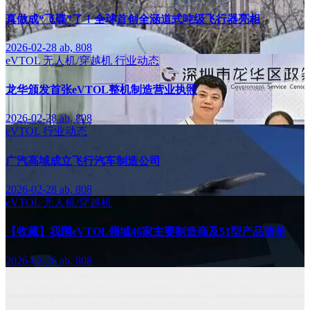
真做成“飞碟”了！全球首创全涵道式吨级飞行器亮相
2026-02-28
ab, 808
eVTOL
无人机/穿越机
行业动态
龙华颁发首张eVTOL整机制造营业执照
2026-02-28
ab, 808
eVTOL
行业动态
广汽高域成立飞行汽车制造公司
2026-02-28
ab, 808
eVTOL
无人机/穿越机
【收藏】我国eVTOL领域46家主要制造商及51型产品清单
2026-02-26
ab, 808