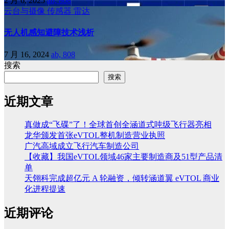
2 月 6, 2025
ab, 808
云台与摄像
传感器
雷达
无人机感知避障技术浅析
7 月 16, 2024
ab, 808
搜索
搜索
近期文章
真做成“飞碟”了！全球首创全涵道式吨级飞行器亮相
龙华颁发首张eVTOL整机制造营业执照
广汽高域成立飞行汽车制造公司
【收藏】我国eVTOL领域46家主要制造商及51型产品清
单
天翎科完成超亿元 A 轮融资，倾转涵道翼 eVTOL 商业
化进程提速
近期评论