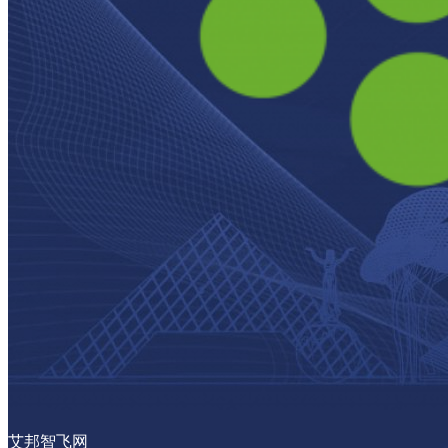
艾邦智飞网